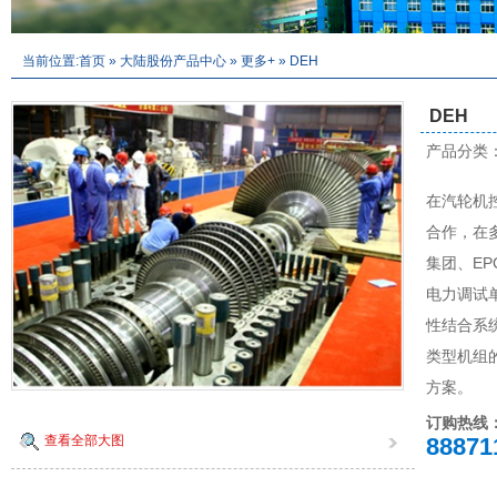
当前位置:
首页
»
大陆股份产品中心
»
更多+
»
DEH
DEH
产品分类
在汽轮机
合作，在
集团、E
电力调试
性结合系
类型机组的
方案。
订购热线
查看全部大图
88871