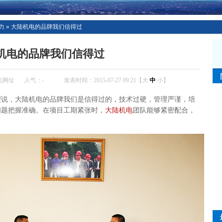
力
»
大陆机电的品牌我们信得过
机电的品牌我们信得过
机网址
人气：
-
发表时间：2015-07-27 09:21【
大
中
小
】
理说，大陆机电的品牌我们是信得过的，技术过硬，管理严谨，培
问题把握准确。在项目工期紧张时，
大陆机电
团队能够紧密配合，