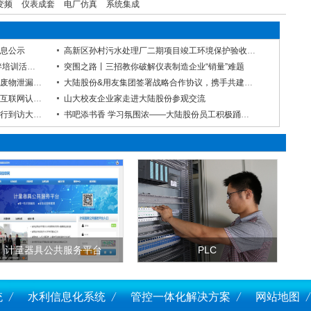
变频
仪表成套
电厂仿真
系统集成
息公示
高新区孙村污水处理厂二期项目竣工环境保护验收监测报告公示
共享新机遇 共赢新未来——首期锦绣伙伴培训活动圆满举行
突围之路丨三招教你破解仪表制造企业“销量”难题
大陆股份高新区孙村污水处理厂开展危险废物泄漏应急演练
大陆股份&用友集团签署战略合作协议，携手共建数智化生态
济南大学商学院与大陆股份联合开展工业互联网认识实习活动
山大校友企业家走进大陆股份参观交流
威海市环翠区投资促进中心丛晓静主任一行到访大陆股份
书吧添书香 学习氛围浓——大陆股份员工积极踊跃捐献图书
计量器具公共服务平台
PLC
统
水利信息化系统
管控一体化解决方案
网站地图