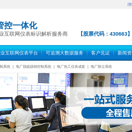
[
登
管控一体化
业互联网仪表标识解析服务商
【股票代码：430663
工业互联网仪表平台
可追溯大数据服务
客户见证
新闻资
制系统
|
电厂脱硫脱销控制系统
|
电厂热工仪表成套
|
电厂除尘系统