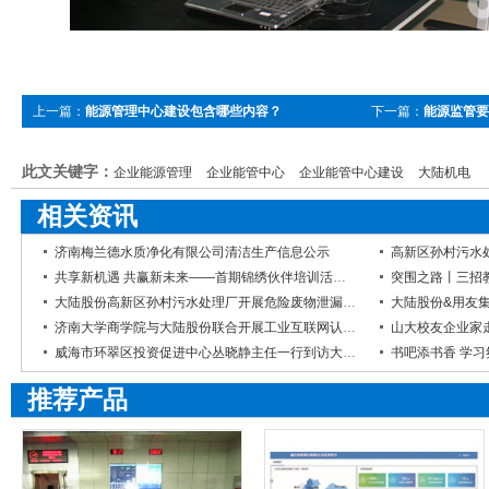
上一篇：
能源管理中心建设包含哪些内容？
下一篇：
能源监管要
此文关键字：
企业能源管理
企业能管中心
企业能管中心建设
大陆机电
相关资讯
济南梅兰德水质净化有限公司清洁生产信息公示
共享新机遇 共赢新未来——首期锦绣伙伴培训活动圆满举行
突围之路丨三招
大陆股份高新区孙村污水处理厂开展危险废物泄漏应急演练
济南大学商学院与大陆股份联合开展工业互联网认识实习活动
山大校友企业家
威海市环翠区投资促进中心丛晓静主任一行到访大陆股份
推荐产品